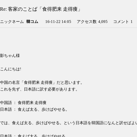
Re: 客家のことば「食得肥来 走得痩」
ニックネーム
韓コム
16-11-22 14:05
アクセス数
4,095
コメント
1
影ちゃん様
こんにちは!
中国の名言「食得肥来 走得痩」だと思います。
これを先ず、日本語に訳す必要があります。
中国語 ： 食得肥来 走得痩
日本語 ： 食えば太る、歩けばやせる。
では、食えば太る、歩けばやせる。という日本語を韓国語になんと訳せばよ
日本語 ： 食えば太る、歩けばやせる。