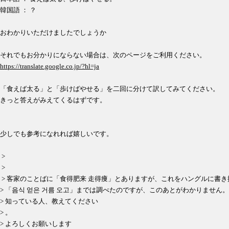
韓国語 ： ？
おわかりいただけましたでしょうか
それでもお分かりにならない場合は、次のページをご利用ください。
https://translate.google.co.jp/?hl=ja
「食えば太る」と「歩けばやせる」を二回に分けて訳してみてください。
きっと答えがみえてくるはずです。
少しでも参考になれれば嬉しいです。
>
>
> 客家のことばに「食得肥来 走得痩」とありますが、これをハングルに書
> 「음식 얻은 거름 오고」までは調べたのですが、このあとがわかりません。
> 知っている人、教えてください
> 。
> よろしくお願いします