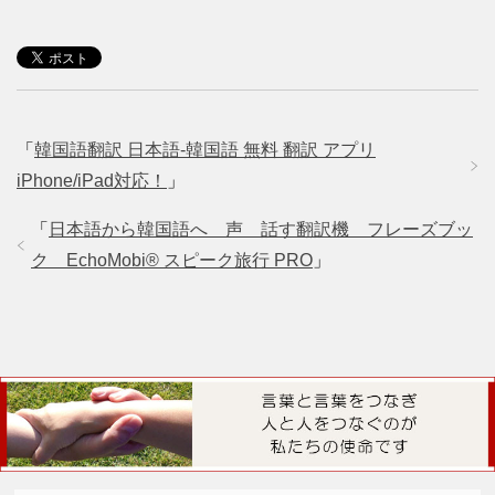
「
韓国語翻訳 日本語-韓国語 無料 翻訳 アプリ
iPhone/iPad対応！
」
「
日本語から韓国語へ 声 話す翻訳機 フレーズブッ
ク EchoMobi® スピーク旅行 PRO
」