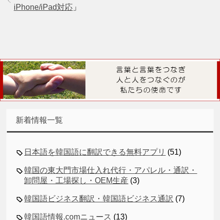
iPhone/iPad対応
」
新着情報一覧
日本語を韓国語に翻訳できる無料アプリ
(51)
韓国の東大門市場仕入れ代行・アパレル・通訳・
卸問屋・工場探し・OEM生産
(3)
韓国語ビジネス翻訳・韓国語ビジネス通訳
(7)
韓国語情報.comニュース
(13)