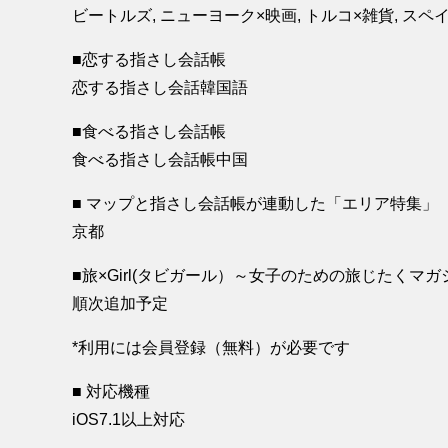
ビートルズ, ニューヨーク×映画, トルコ×雑貨, スペ
■恋する指さし会話帳
恋する指さし会話韓国語
■食べる指さし会話帳
食べる指さし会話帳中国
■ マップと指さし会話帳が連動した「エリア特集」
京都
■旅×Girl(タビガール）～女子のための旅じたくマ
順次追加予定
*利用には会員登録（無料）が必要です
■ 対応機種
iOS7.1以上対応