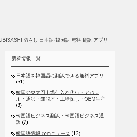
UBISASHI 指さし 日本語-韓国語 無料 翻訳 アプリ
新着情報一覧
日本語を韓国語に翻訳できる無料アプリ
(51)
韓国の東大門市場仕入れ代行・アパレ
ル・通訳・卸問屋・工場探し・OEM生産
(3)
韓国語ビジネス翻訳・韓国語ビジネス通
訳
(7)
韓国語情報.comニュース
(13)