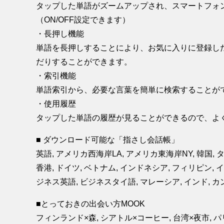
タップした単語がズームアップされ、スマートフォ
（ON/OFF設定できます）
・長押し機能
単語を長押しすることにより、お気に入りに登録し
だりすることができます。
・索引機能
単語索引から、必要な言葉を簡単に検索することが
・使用履歴
タップした単語の履歴が見ることができるので、よ
■ ダウンロード可能な「指さし会話帳」
英語, アメリカ西海岸LA, アメリカ東海岸NY, 韓国, タ
香港, ドイツ, ベトナム, インドネシア, フィリピン, 
ジネス英語, ビジネスタイ語, マレーシア, インド, カ
■とっておきの出会い方MOOK
フィンランド×森, シアトル×コーヒー, 台湾×夜市, 